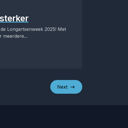
sterker
t; de Longartsenweek 2025! Met
r meerdere...
Next