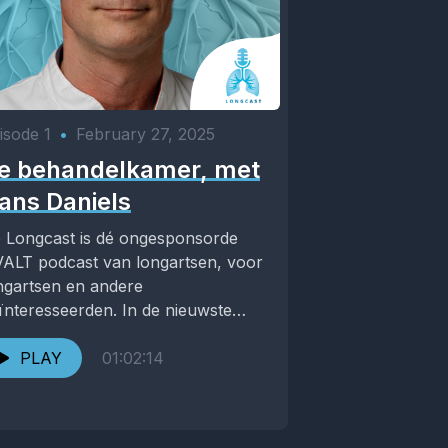
isode 1
•
February 27, 2025
e behandelkamer, met
ans Daniels
 Longcast is dé ongesponsorde
ALT podcast van longartsen, voor
ngartsen en andere
ïnteresseerden. In de nieuwste
levering 'De Behandelkamer' gaan
 in gesprek...
PLAY
01:02:14