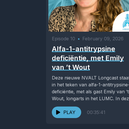
Episode 10
•
February 09, 2026
Alfa-1-antitrypsine
deficiëntie, met Emily
van ’t Wout
Deze nieuwe NVALT Longcast staa
in het teken van alfa-1-antitrypsine
deficiëntie, met als gast Emily van ’t
Wout, longarts in het LUMC. In de
aflevering...
PLAY
00:35:41