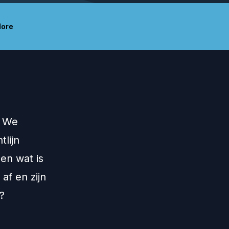
ore
. We
lijn
en wat is
af en zijn
?