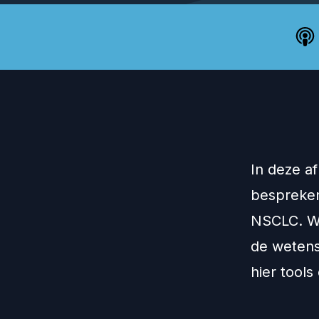
In deze a
bespreken
NSCLC. Wa
de wetens
hier tool