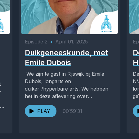
Episode 2
•
April 01, 2025
Ep
Duikgeneeskunde, met
D
Emile Dubois
H
We zijn te gast in Rijswijk bij Emile
De
Dubois, longarts en
NV
t
duiker-/hyperbare arts. We hebben
lo
-
het in deze aflevering over
ge
ademhaling onder bijzondere
af
ze
omstandigheden:...
PLAY
00:59:31
we