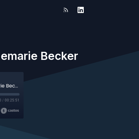
nemarie Becker
NSCLC bij kwetsbare patiënten, met Annemarie Becker
0
/
00:25:51