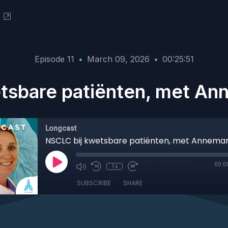
Episode 11
•
March 09, 2026
•
00:25:51
tsbare patiënten, met An
Longcast
00:0
1x
SUBSCRIBE
SHARE