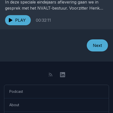
In deze speciale eindejaars aflevering gaan we in
gesprek met het NVALT-bestuur. Voorzitter Henk
Kramer en directeur Ingrid van der Gun blikken terug
op...
PLAY
00:32:11
Next
Podcast
About