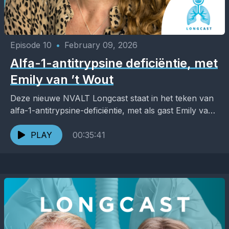
Episode 10
•
February 09, 2026
Alfa-1-antitrypsine deficiëntie, met
Emily van ’t Wout
Deze nieuwe NVALT Longcast staat in het teken van
alfa-1-antitrypsine-deficiëntie, met als gast Emily van
’t Wout, longarts in het LUMC. In deze aflevering...
PLAY
00:35:41